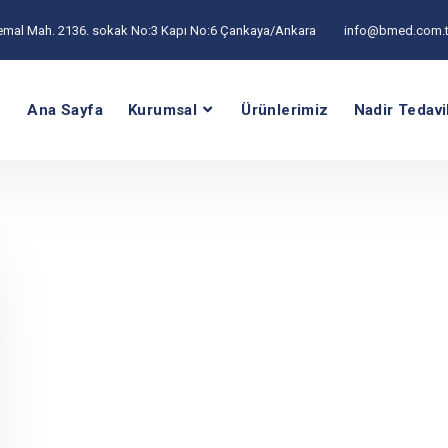
emal Mah. 2136. sokak No:3 Kapı No:6 Çankaya/Ankara
info@bmed.com.t
Ana Sayfa
Kurumsal
Ürünlerimiz
Nadir Tedavi