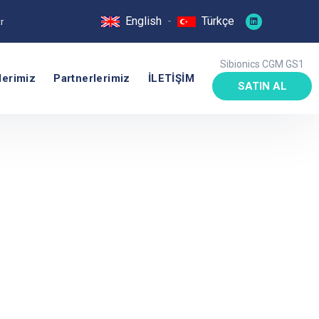
English
-
Türkçe
r
Sibionics CGM GS1
lerimiz
Partnerlerimiz
İLETİŞİM
SATIN AL