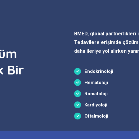
BMED, global partnerlikleri i
Tedavilere erişimde çözüm 
züm
daha ileriye yol alırken yan
 Bir
Endokrinoloji
Hematoloji
Romatoloji
Kardiyoloji
Oftalmoloji