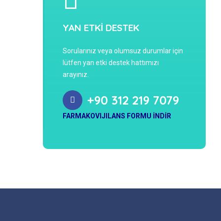
YAN ETKİ DESTEK
Sorularınız veya olumsuz durumlar için
lütfen yan etki destek hattımızı
arayınız.
+90 312 219 7079
FARMAKOVIJILANS FORMU İNDİR